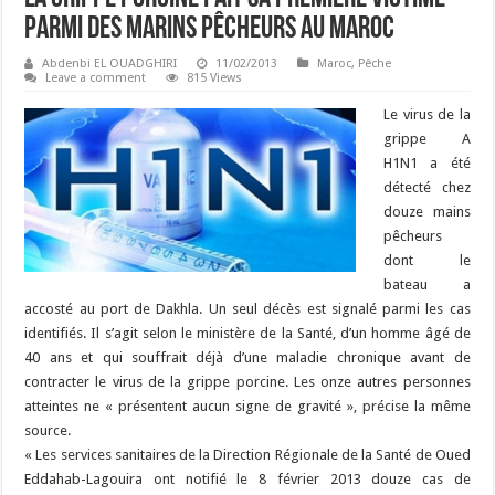
parmi des marins pêcheurs au Maroc
Abdenbi EL OUADGHIRI
11/02/2013
Maroc
,
Pêche
Leave a comment
815 Views
Le virus de la
grippe A
H1N1 a été
détecté chez
douze mains
pêcheurs
dont le
bateau a
accosté au port de Dakhla. Un seul décès est signalé parmi les cas
identifiés. Il s’agit selon le ministère de la Santé, d’un homme âgé de
40 ans et qui souffrait déjà d’une maladie chronique avant de
contracter le virus de la grippe porcine. Les onze autres personnes
atteintes ne « présentent aucun signe de gravité », précise la même
source.
« Les services sanitaires de la Direction Régionale de la Santé de Oued
Eddahab-Lagouira ont notifié le 8 février 2013 douze cas de