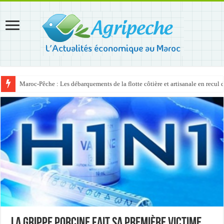
Maroc-Pêche : Les débarquements de la flotte côtière et artisanale en recul
La grippe porcine fait sa première victime