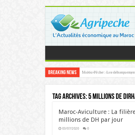
Breaking News
Maroc-Pêche : Les débarquements 
Le Maroc met en avant son expert
Tag Archives:
5 millions de dir
Maroc-Aviculture : La filiè
millions de DH par jour
03/07/2020
0