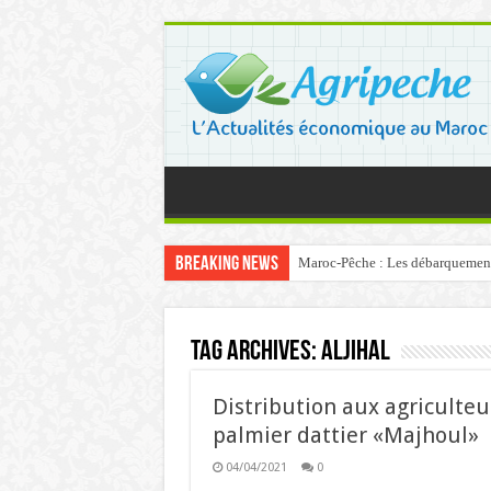
Breaking News
Maroc-Pêche : Les débarquements 
Tag Archives:
Aljihal
Distribution aux agriculteu
palmier dattier «Majhoul»
04/04/2021
0