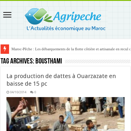
Maroc-Pêche : Les débarquements de la flotte côtière et artisanale en recul
Tag Archives:
Bousthami
La production de dattes à Ouarzazate en
baisse de 15 pc
04/10/2014
0