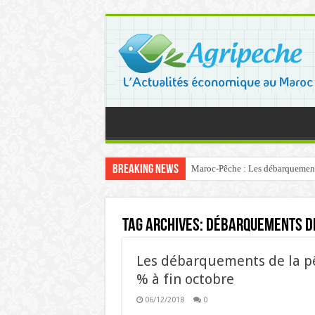
Breaking News
Maroc-Pêche : Les débarquements 
Tag Archives:
débarquements de
Les débarquements de la pêc
% à fin octobre
06/12/2018
0