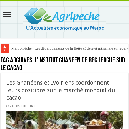
Maroc-Pêche : Les débarquements de la flotte côtière et artisanale en recul
Tag Archives:
l’Institut ghanéen de recherche sur
le cacao
Les Ghanéens et Ivoiriens coordonnent
leurs positions sur le marché mondial du
cacao
21/08/2020
0