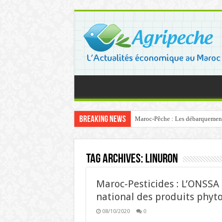
Breaking News
Maroc-Pêche : Les débarquements 
Tag Archives:
linuron
Maroc-Pesticides : L’ONSSA 
national des produits phyto
08/10/2020
0