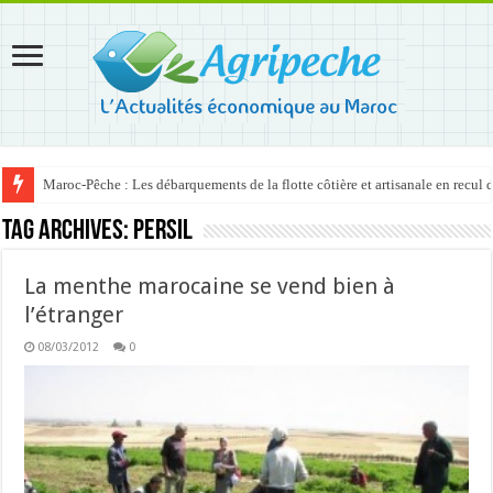
Maroc-Pêche : Les débarquements de la flotte côtière et artisanale en recul
Tag Archives:
persil
La menthe marocaine se vend bien à
l’étranger
08/03/2012
0