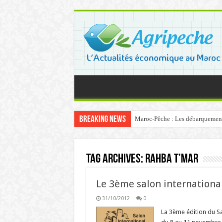
Breaking News
Maroc-Pêche : Les débarquements 
Tag Archives:
Rahba T’mar
Le 3ème salon international
31/10/2012
0
La 3ème édition du Sa