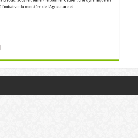
 Erfoud, sous le thème « le palmier dattier : une dynamique en
l’initiative du ministère de l’Agriculture et …