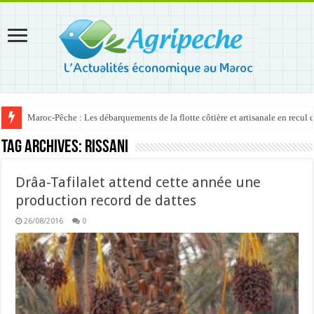
Maroc-Pêche : Les débarquements de la flotte côtière et artisanale en recul
Tag Archives:
Rissani
Drâa-Tafilalet attend cette année une
production record de dattes
26/08/2016
0