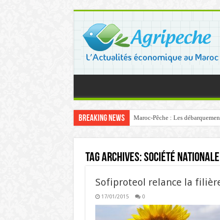
Breaking News
Maroc-Pêche : Les débarquements 
Tag Archives:
Société nationale
Sofiproteol relance la fili
17/01/2015
0