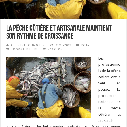
La Pêche Côtière et Artisanale maintient
son rythme de croissance
Abdenbi EL OUADGHIRI
03/10/2012
Pêche
Leave a comment
786 Views
Les
professionne
ls de la pêche
côtière ont le
vent en
poupe. La
production
nationale de
la pêche
côtière et
artisanale
s’est élevé durant les huit premiers mois de 2012, à 647.278 tonnes