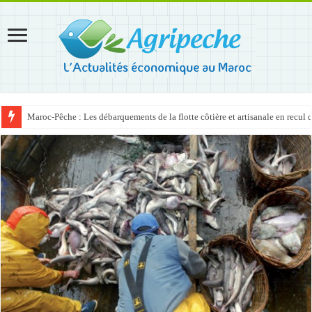
Maroc-Pêche : Les débarquements de la flotte côtière et artisanale en recul