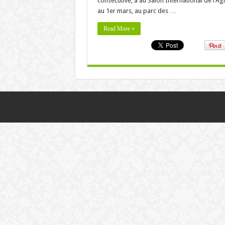
consécutive, à au Salon International de l’Agr
au 1er mars, au parc des …
Read More »