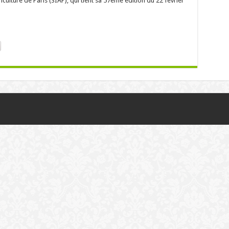
iculture de Paris (SIAP), qui tient sa 57ème édition du 22 février