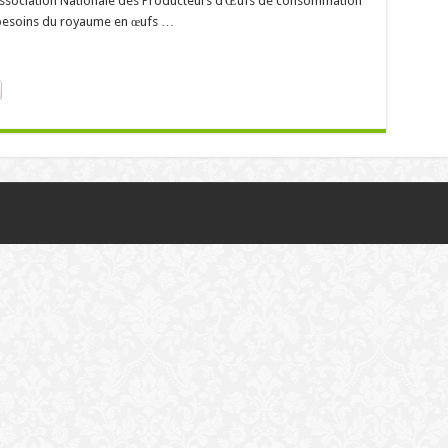
Association Nationale des Producteurs d’Œufs de consommation
besoins du royaume en œufs …