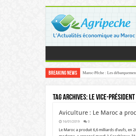
Breaking News
Maroc-Pêche : Les débarquements 
Tag Archives:
le vice-président 
Aviculture : Le Maroc a pro
16/01/2019
0
Le Maroc a produit 6,6 milliards d’œufs, en 20