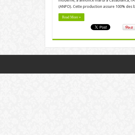
moderne, a annoncé mardi à Casablanca, l’
(ANPO). Cette production assure 100% des 
Read More »