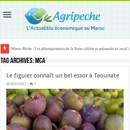
Maroc-Pêche : Les débarquements de la flotte côtière et artisanale en recul
Tag Archives:
MCA
Le figuier connaît un bel essor à Taounate
06/01/2017
0