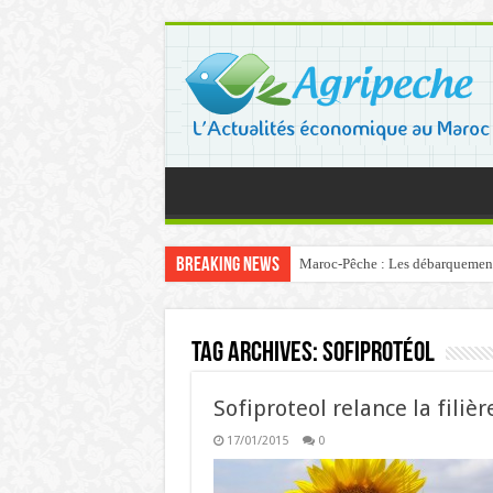
Breaking News
Maroc-Pêche : Les débarquements 
Tag Archives:
Sofiprotéol
Sofiproteol relance la fili
17/01/2015
0