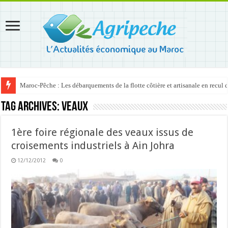
Maroc-Pêche : Les débarquements de la flotte côtière et artisanale en recul
Tag Archives:
veaux
1ère foire régionale des veaux issus de
croisements industriels à Ain Johra
12/12/2012
0