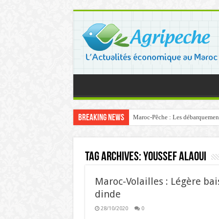
Breaking News
Maroc-Pêche : Les débarquements 
Tag Archives:
Youssef Alaoui
Maroc-Volailles : Légère bai
dinde
28/10/2020
0