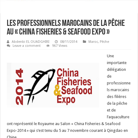
Les professionnels marocains de la pêche
au « China Fisheries & Seafood Expo »
Abdenbi EL OUADGHIRI
08/11/2014
Maroc
,
Pêche
Leave a comment
967 Views
Une
importante
délégation
de
professionne
ls marocains
des filières
de la pêche
et de
l’aquaculture
ont représenté le Royaume au Salon « China Fisheries & Seafood
Expo-2014 » qui s’est tenu du 5 au 7 novembre courant à Qingdao en
Chine.