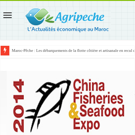
Maroc-Pêche : Les débarquements de la flotte côtière et artisanale en recul