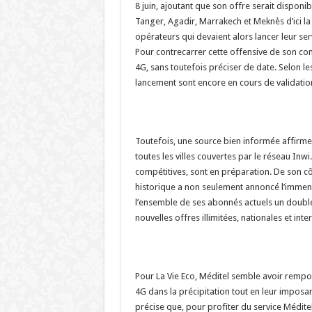
8 juin, ajoutant que son offre serait disponib
Tanger, Agadir, Marrakech et Meknès d’ici la 
opérateurs qui devaient alors lancer leur se
Pour contrecarrer cette offensive de son co
4G, sans toutefois préciser de date. Selon les
lancement sont encore en cours de validatio
Toutefois, une source bien informée affirme 
toutes les villes couvertes par le réseau In
compétitives, sont en préparation. De son cô
historique a non seulement annoncé l’immen
l’ensemble de ses abonnés actuels un double
nouvelles offres illimitées, nationales et inte
Pour La Vie Eco, Méditel semble avoir rempo
4G dans la précipitation tout en leur imposant 
précise que, pour profiter du service Méditel