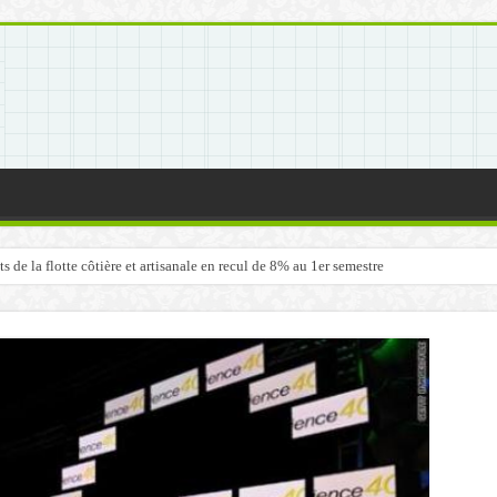
de la flotte côtière et artisanale en recul de 8% au 1er semestre