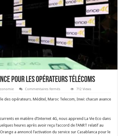
sance pour les opérateurs télécoms
sur
conomie
Commentaires fermés
712 Views
La
4G,
le des opérateurs. Méditel, Maroc Telecom, Inwi: chacun avance
un
terreau
de
croissance
pour
ncurrents en matière d’Internet 4G, nous apprend La Vie Eco dans
les
opérateurs
quelques heures après avoir reçu l’accord de l’ANRT relatif au
télécoms
s Orange a annoncé l’activation du service sur Casablanca pour le