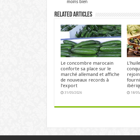
moins bien
Related Articles
Le concombre marocain
L’huil
conforte sa place sur le
conqu
marché allemand et affiche
rejoin
de nouveaux records à
fourn
l’export
ibéri
31/05/2026
18/05