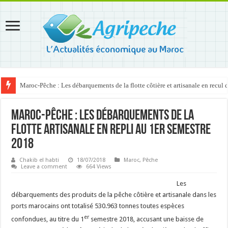
Maroc-Pêche : Les débarquements de la flotte côtière et artisanale en recul
Maroc-Pêche : Les débarquements de la
flotte artisanale en repli au 1er semestre
2018
Chakib el habti
18/07/2018
Maroc
,
Pêche
Leave a comment
664 Views
Les
débarquements des produits de la pêche côtière et artisanale dans les
ports marocains ont totalisé 530.963 tonnes toutes espèces
er
confondues, au titre du 1
semestre 2018, accusant une baisse de