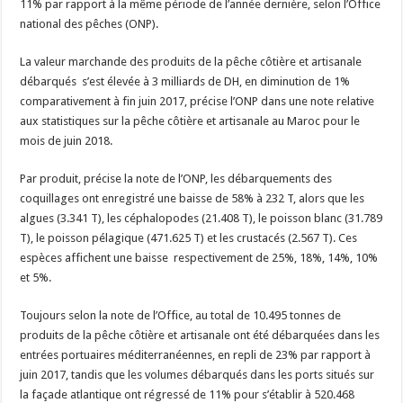
11% par rapport à la même période de l’année dernière, selon l’Office
national des pêches (ONP).
La valeur marchande des produits de la pêche côtière et artisanale
débarqués s’est élevée à 3 milliards de DH, en diminution de 1%
comparativement à fin juin 2017, précise l’ONP dans une note relative
aux statistiques sur la pêche côtière et artisanale au Maroc pour le
mois de juin 2018.
Par produit, précise la note de l’ONP, les débarquements des
coquillages ont enregistré une baisse de 58% à 232 T, alors que les
algues (3.341 T), les céphalopodes (21.408 T), le poisson blanc (31.789
T), le poisson pélagique (471.625 T) et les crustacés (2.567 T). Ces
espèces affichent une baisse respectivement de 25%, 18%, 14%, 10%
et 5%.
Toujours selon la note de l’Office, au total de 10.495 tonnes de
produits de la pêche côtière et artisanale ont été débarquées dans les
entrées portuaires méditerranéennes, en repli de 23% par rapport à
juin 2017, tandis que les volumes débarqués dans les ports situés sur
la façade atlantique ont régressé de 11% pour s’établir à 520.468