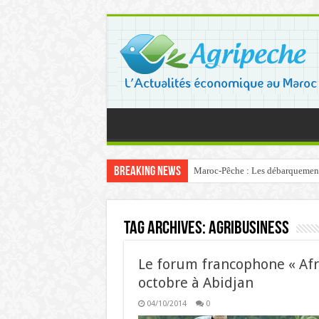
Breaking News
Maroc-Pêche : Les débarquements 
Tag Archives:
agribusiness
Le forum francophone « Afri
octobre à Abidjan
04/10/2014
0