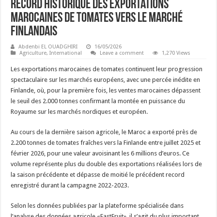
Record historique des exportations
marocaines de tomates vers le marché
finlandais
Abdenbi EL OUADGHIRI
16/05/2026
Agriculture
,
International
Leave a comment
1,270 Views
Les exportations marocaines de tomates continuent leur progression
spectaculaire sur les marchés européens, avec une percée inédite en
Finlande, où, pour la première fois, les ventes marocaines dépassent
le seuil des 2.000 tonnes confirmant la montée en puissance du
Royaume sur les marchés nordiques et européen.
Au cours de la dernière saison agricole, le Maroc a exporté près de
2.200 tonnes de tomates fraîches vers la Finlande entre juillet 2025 et
février 2026, pour une valeur avoisinant les 6 millions d’euros. Ce
volume représente plus du double des exportations réalisées lors de
la saison précédente et dépasse de moitié le précédent record
enregistré durant la campagne 2022-2023.
Selon les données publiées par la plateforme spécialisée dans
l’analyse des données agricole «EastFruit», il s’agit du plus important