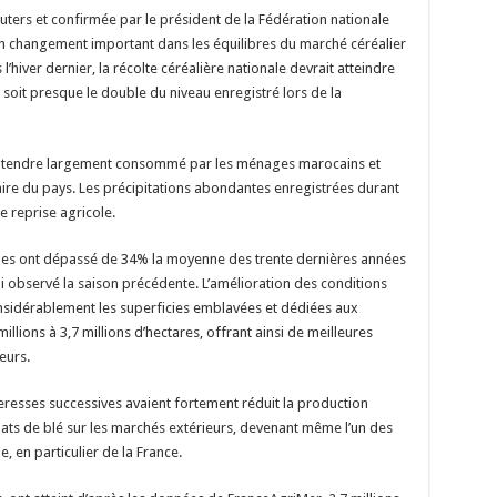
uters et confirmée par le président de la Fédération nationale
 un changement important dans les équilibres du marché céréalier
’hiver dernier, la récolte céréalière nationale devrait atteindre
 soit presque le double du niveau enregistré lors de la
lé tendre largement consommé par les ménages marocains et
aire du pays. Les précipitations abondantes enregistrées durant
e reprise agricole.
luies ont dépassé de 34% la moyenne des trente dernières années
lui observé la saison précédente. L’amélioration des conditions
nsidérablement les superficies emblavées et dédiées aux
illions à 3,7 millions d’hectares, offrant ainsi de meilleures
eurs.
eresses successives avaient fortement réduit la production
chats de blé sur les marchés extérieurs, devenant même l’un des
, en particulier de la France.