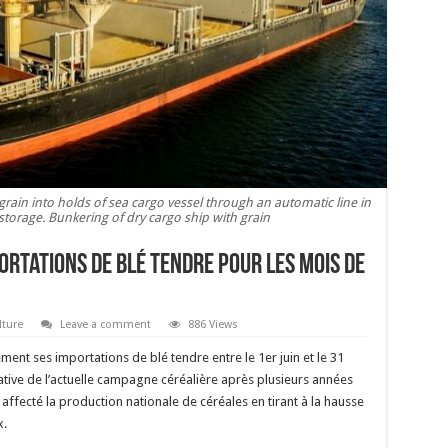
ain into holds of sea cargo vessel through an automatic line in
 storage. Bunkering of dry cargo ship with grain
rtations de blé tendre pour les mois de
lture
Leave a comment
886 Views
nt ses importations de blé tendre entre le 1er juin et le 31
icative de l’actuelle campagne céréalière après plusieurs années
ffecté la production nationale de céréales en tirant à la hausse
x.