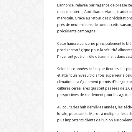
L’annonce, relayée par l’agence de presse Re
de la minoterie, Abdelkader Alaoui, traduit
marocain. Grâce au retour des précipitations l
près de neuf millions de tonnes cette saison,
précédente campagne.
Cette hausse concerne principalement le b
produit stratégique pour la sécurité aliment
l’hiver ont joué un rôle déterminant dans cett
Selon les données citées par Reuters, les p
et atteint un niveau trois fois supérieur à ce
climatiques a également permis d’élargir co
cultures céréalières qui sont passées de 2,6 m
perspectives de rendement pour les agricult
Au cours des huit dernières années, les séch
locale, poussant le Maroc à multiplier les a
plus importants clients de l’Union européenne