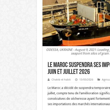
ODESSA, UKRAINE - August 9, 2021: Loading gr
seaport from silos of grain
Le Maroc suspendra ses impo
juin et juillet 2026
Chakib el habti
13/05/2026
Agricu
Le Maroc a décidé de suspendra temporaireme
juillet, compte tenu de l’amélioration signif
consécutives de sécheresse ayant fortement a
ses importations des marchés internationau