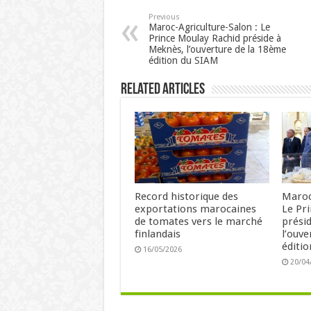
Previous
Maroc-Agriculture-Salon : Le
Prince Moulay Rachid préside à
Meknès, l’ouverture de la 18ème
édition du SIAM
Related Articles
Record historique des
Maroc
exportations marocaines
Le Pr
de tomates vers le marché
prési
finlandais
l’ouv
éditi
16/05/2026
20/04