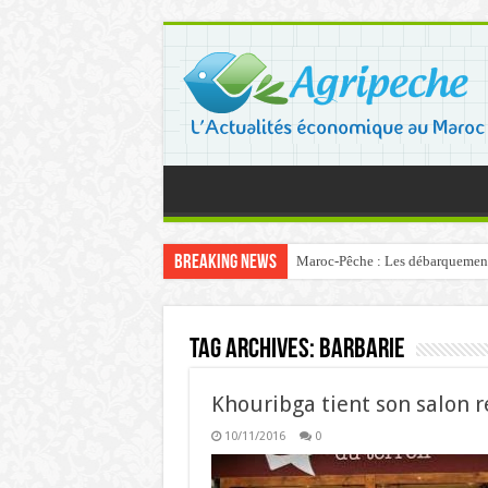
Breaking News
Maroc-Pêche : Les débarquements 
Tag Archives:
barbarie
Khouribga tient son salon r
10/11/2016
0