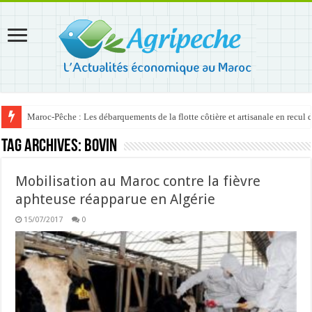
Maroc-Pêche : Les débarquements de la flotte côtière et artisanale en recul
Tag Archives:
bovin
Mobilisation au Maroc contre la fièvre
aphteuse réapparue en Algérie
15/07/2017
0