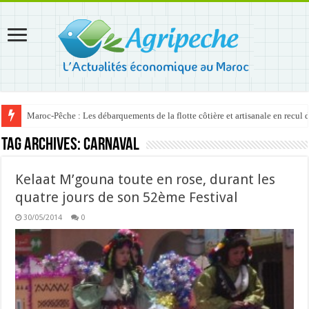
Maroc-Pêche : Les débarquements de la flotte côtière et artisanale en recul
Tag Archives:
carnaval
Kelaat M’gouna toute en rose, durant les
quatre jours de son 52ème Festival
30/05/2014
0