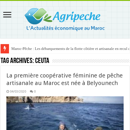
Maroc-Pêche : Les débarquements de la flotte côtière et artisanale en recul
Tag Archives:
Ceuta
La première coopérative féminine de pêche
artisanale au Maroc est née à Belyounech
04/03/2020
0