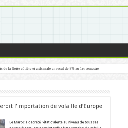
de la flotte côtière et artisanale en recul de 8% au 1er semestre
erdit l’importation de volaille d’Europe
Le Maroc a décrété l’état d’alerte au niveau de tous ses