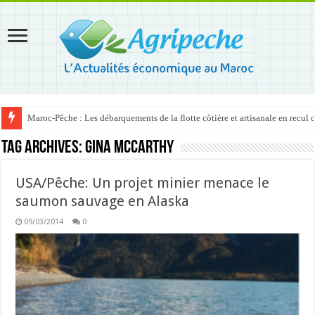
Maroc-Pêche : Les débarquements de la flotte côtière et artisanale en recul
Tag Archives:
Gina McCarthy
USA/Pêche: Un projet minier menace le
saumon sauvage en Alaska
09/03/2014
0