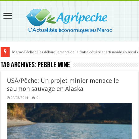
Maroc-Pêche : Les débarquements de la flotte côtière et artisanale en recul
Tag Archives:
Pebble Mine
USA/Pêche: Un projet minier menace le
saumon sauvage en Alaska
09/03/2014
0