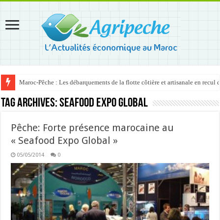
Maroc-Pêche : Les débarquements de la flotte côtière et artisanale en recul
Tag Archives:
Seafood Expo Global
Pêche: Forte présence marocaine au
« Seafood Expo Global »
05/05/2014
0