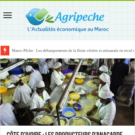
Maroc-Pêche : Les débarquements de la flotte côtière et artisanale en recul