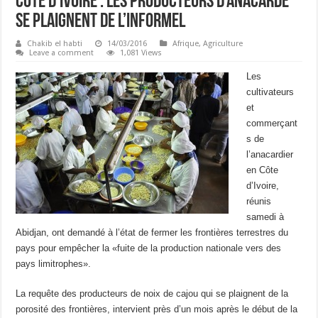
Côte d’Ivoire : Les producteurs d’anacarde
se plaignent de l’informel
Chakib el habti
14/03/2016
Afrique
,
Agriculture
Leave a comment
1,081 Views
Les
cultivateurs
et
commerçant
s de
l’anacardier
en Côte
d’Ivoire,
réunis
samedi à
Abidjan, ont demandé à l’état de fermer les frontières terrestres du
pays pour empêcher la «fuite de la production nationale vers des
pays limitrophes».
La requête des producteurs de noix de cajou qui se plaignent de la
porosité des frontières, intervient près d’un mois après le début de la