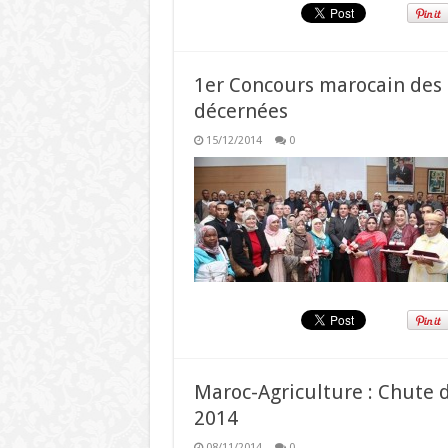
1er Concours marocain des p
décernées
15/12/2014
0
Maroc-Agriculture : Chute 
2014
08/11/2014
0