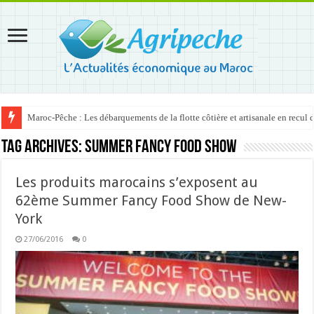
Maroc-Pêche : Les débarquements de la flotte côtière et artisanale en recul
Tag Archives:
Summer Fancy Food Show
Les produits marocains s’exposent au
62ème Summer Fancy Food Show de New-
York
27/06/2016
0