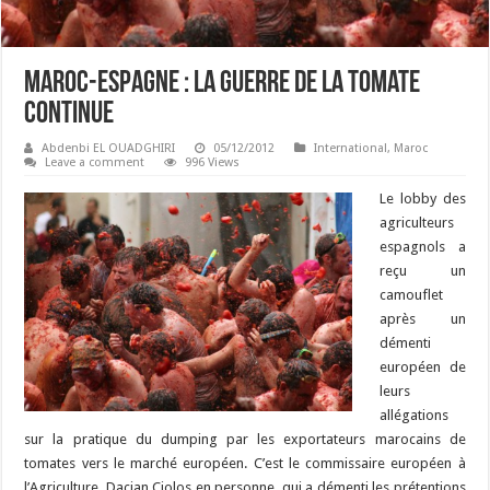
Maroc-Espagne : La guerre de la tomate
continue
Abdenbi EL OUADGHIRI
05/12/2012
International
,
Maroc
Leave a comment
996 Views
Le lobby des
agriculteurs
espagnols a
reçu un
camouflet
après un
démenti
européen de
leurs
allégations
sur la pratique du dumping par les exportateurs marocains de
tomates vers le marché européen. C’est le commissaire européen à
l’Agriculture, Dacian Ciolos en personne, qui a démenti les prétentions