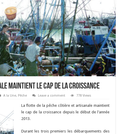
ale maintient le cap de la croissance
A la Une
,
Pêche
Leave a comment
778 Views
La flotte de la pêche côtière et artisanale maintient
le cap de la croissance depuis le début de l’année
2013.
Durant les trois premiers les débarquements des