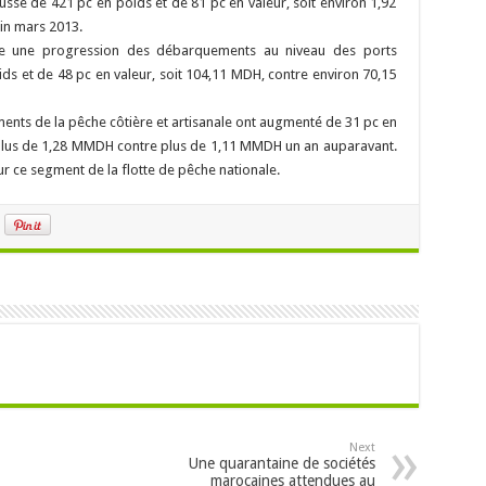
ausse de 421 pc en poids et de 81 pc en valeur, soit environ 1,92
in mars 2013.
ître une progression des débarquements au niveau des ports
s et de 48 pc en valeur, soit 104,11 MDH, contre environ 70,15
ments de la pêche côtière et artisanale ont augmenté de 31 pc en
t plus de 1,28 MMDH contre plus de 1,11 MMDH un an auparavant.
r ce segment de la flotte de pêche nationale.
Next
Une quarantaine de sociétés
marocaines attendues au