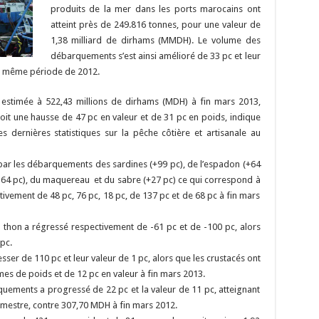
produits de la mer dans les ports marocains ont
atteint près de 249.816 tonnes, pour une valeur de
1,38 milliard de dirhams (MMDH). Le volume des
débarquements s’est ainsi amélioré de 33 pc et leur
la même période de 2012.
t estimée à 522,43 millions de dirhams (MDH) à fin mars 2013,
it une hausse de 47 pc en valeur et de 31 pc en poids, indique
s dernières statistiques sur la pêche côtière et artisanale au
par les débarquements des sardines (+99 pc), de l’espadon (+64
+164 pc), du maquereau et du sabre (+27 pc) ce qui correspond à
ivement de 48 pc, 76 pc, 18 pc, de 137 pc et de 68 pc à fin mars
u thon a régressé respectivement de -61 pc et de -100 pc, alors
pc.
er de 110 pc et leur valeur de 1 pc, alors que les crustacés ont
mes de poids et de 12 pc en valeur à fin mars 2013.
uements a progressé de 22 pc et la valeur de 11 pc, atteignant
mestre, contre 307,70 MDH à fin mars 2012.