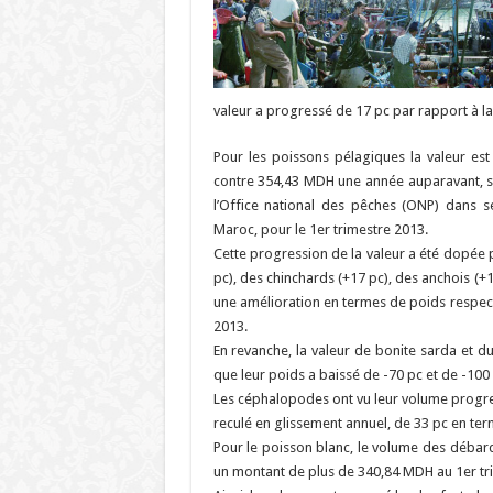
valeur a progressé de 17 pc par rapport à 
Pour les poissons pélagiques la valeur es
contre 354,43 MDH une année auparavant, so
l’Office national des pêches (ONP) dans se
Maroc, pour le 1er trimestre 2013.
Cette progression de la valeur a été dopée 
pc), des chinchards (+17 pc), des anchois (
une amélioration en termes de poids respect
2013.
En revanche, la valeur de bonite sarda et d
que leur poids a baissé de -70 pc et de -100 
Les céphalopodes ont vu leur volume progress
reculé en glissement annuel, de 33 pc en ter
Pour le poisson blanc, le volume des débarq
un montant de plus de 340,84 MDH au 1er tri