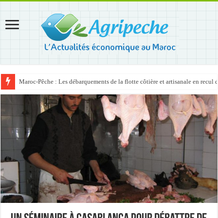
Maroc-Pêche : Les débarquements de la flotte côtière et artisanale en recul