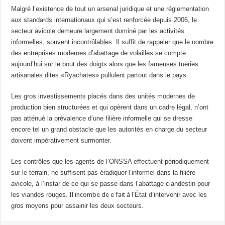
Malgré l’existence de tout un arsenal juridique et une réglementation
aux standards internationaux qui s’est renforcée depuis 2006, le
secteur avicole demeure largement dominé par les activités
informelles, souvent incontrôlables. Il suffit de rappeler que le
nombre
de
s entreprises
modernes
d’abattage
de v
olailles se compte
aujourd’hui
sur le bout des doigts alors que les fameuse
s tueries
artisanales dites «Ryachates»
pullulent partout dans le pays
.
Les gros
investissements
placés
d
ans des
unités
modernes
de
production
bien
structurées
et qui
op
è
r
e
nt dans un cadre légal, n’ont
pas atténué
la prévalence
d’une filière informelle qui
se dresse
encore tel un grand obstacle que les autorités en charge du secteur
doivent impérativement surmonter
.
Les contrôles que les agents de l’ONSSA effectuent périodiquement
sur le terrain, ne suffisent pas éradiquer l’informel dans la filière
avicole,
à l’instar de ce qui se passe dans l’abattage clandestin pour
les viandes rouges.
Il incombe de e fait à
l’État d’intervenir avec les
gros moyens pour assainir les deux secteurs.