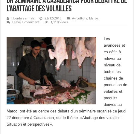
Un séminaire à Casablanca pour débattre de
l’abattage des volailles
Houda samlali
22/12/2016
Aviculture
,
Maroc
Leave a comment
1,119 Views
Les
avancées et
es défis à
relever au
niveau de
toutes les
chaînes de
production de
volailles et
produits
dérivés au
Maroc, ont
été au centre des débats d’
un séminaire organisé ce jeudi
22 décembre à Casablanca, sur le thème :«Abattage des volailles :
Situation et perspectives».