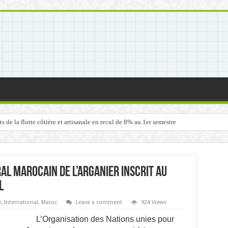
de la flotte côtière et artisanale en recul de 8% au 1er semestre
al marocain de l’arganier inscrit au
l
e
,
International
,
Maroc
Leave a comment
924 Views
L
’Organisation des Nations unies pour