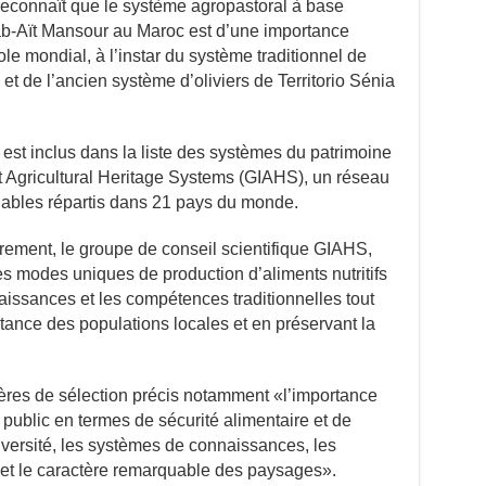
reconnaît que l
e système agropastoral à base
uab-Aït Mansour au Maroc est d’une importance
cole mondial,
à l’instar du
système traditionnel de
 et
de
l’ancien système d’oliviers
de Territorio Sénia
i est
inclu
s
dans
la liste des systèmes du patrimoine
t Agricultural Heritage Systems (GIAHS), un réseau
bles répartis dans 21 pays du monde.
ment, le groupe de conseil scientifique GIAHS,
des modes uniques de production d’aliments nutritifs
nnaissances et les compétences traditionnelles tout
ance des populations locales et en préservant la
ritères de sélection précis notamment «l’importance
 public en termes de sécurité alimentaire et de
versité, les systèmes de connaissances, les
 et le caractère remarquable des paysages».