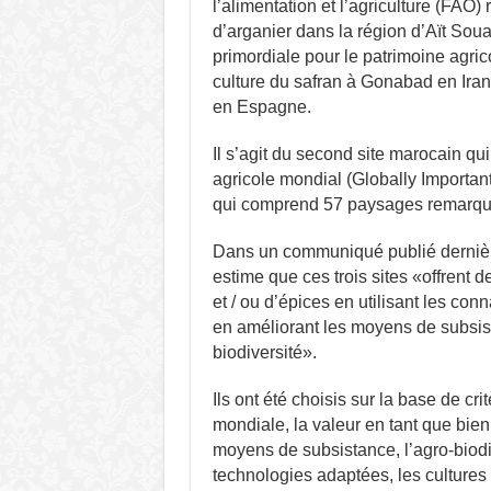
l’alimentation et l’agriculture (FAO)
d’arganier dans la région d’Aït So
primordiale pour le patrimoine agri
culture du safran
à Gonabad
en Iran
en Espagne.
I
l
s’agit du second site
marocain
qu
agricole mondial (Globally Importan
qui comprend 57 paysages remarqua
Dans un communiqué publié dernière
estime que ces trois sites «offrent 
et / ou d’épices en utilisant les co
en améliorant les moyens de subsist
biodiversité».
Ils ont été choisis sur la base de c
mondiale, la valeur en tant que bien
moyens de subsistance, l’agro-biodi
technologies adaptées, les cultures