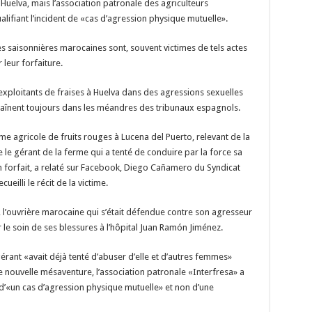
Huelva, mais l’association patronale des agriculteurs
ualifiant l’incident de «cas d’agression physique mutuelle».
euses saisonnières marocaines sont, souvent victimes de tels actes
leur forfaiture.
 exploitants de fraises à Huelva dans des agressions sexuelles
raînent toujours dans les méandres des tribunaux espagnols.
me agricole de fruits rouges à Lucena del Puerto, relevant de la
e le gérant de la ferme qui a tenté de conduire par la force sa
n forfait, a relaté sur Facebook, Diego Cañamero du Syndicat
ueilli le récit de la victime.
, l’ouvrière marocaine qui s’était défendue contre son agresseur
 le soin de ses blessures à l’hôpital Juan Ramón Jiménez.
ant «avait déjà tenté d’abuser d’elle et d’autres femmes»
 nouvelle mésaventure, l’association patronale «Interfresa» a
t d’«un cas d’agression physique mutuelle» et non d’une