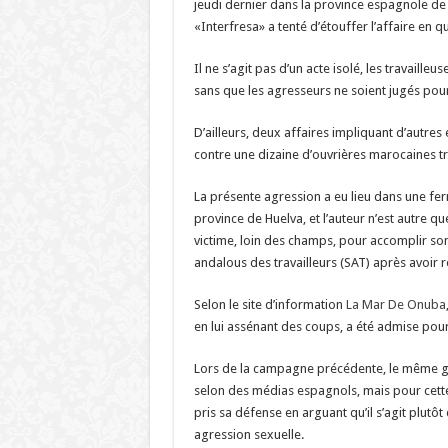
jeudi dernier dans la province espagnole de 
«Interfresa» a tenté d’étouffer l’affaire en q
Il ne s’agit pas d’un acte isolé, les travaill
sans que les agresseurs ne soient jugés pour 
D’ailleurs, deux affaires impliquant d’autres
contre une dizaine d’ouvrières marocaines t
La présente agression a eu lieu dans une fer
province de Huelva, et l’auteur n’est autre qu
victime, loin des champs, pour accomplir so
andalous des travailleurs (SAT) après avoir rec
Selon le site d’information
La Mar De Onuba
en lui assénant des coups, a été admise pour
Lors de la campagne précédente, le même gér
selon des médias espagnols, mais pour cette
pris sa défense en arguant qu’il s’agit plutô
agression sexuelle.