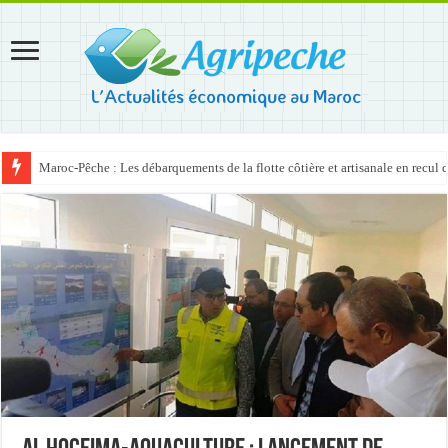
Maroc-Pêche : Les débarquements de la flotte côtière et artisanale en recul