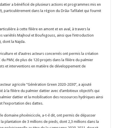
er dattier a bénéficié de plusieurs actions et programmes mis en
, particulièrement dans la région du Drâa-Tafilalet qui fournit
iculière à cette filière en amont et en aval, à travers la
 variétés Majhoul et Boufegouss, ainsi que l’introduction
, dont la Najda.
griculture et d’autres acteurs concernés ont permis la création
II du PMV, de plus de 120 projets dans la filière du palmier
ojets et interventions en matière de développement de
ecteur agricole “Génération Green 2020-2030”, a ajouté
 la filière du palmier dattier avec d’ambitieux objectifs qui
palmier dattier et la mobilisation des ressources hydriques ainsi
t l’exportation des dattes.
 le domaine phoénicicole, a-t-il dit, ont permis de dépasser
 : la plantation de 3 millions de pieds, dont 2,3 millions dans la
ion prévisionnelle au titre de la campagne 2020-2021, devrait