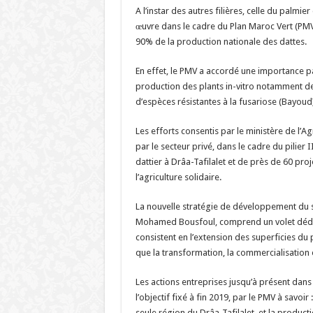
A l’instar des autres filières, celle du palmi
œuvre dans le cadre du Plan Maroc Vert (PMV)
90% de la production nationale des dattes.
En effet, le PMV a accordé une importance part
production des plants in-vitro notamment des
d’espèces résistantes à la fusariose (Bayoud)
Les efforts consentis par le ministère de l’A
par le secteur privé, dans le cadre du pilier 
dattier à Drâa-Tafilalet et de près de 60 pr
l’agriculture solidaire.
La nouvelle stratégie de développement du s
Mohamed Bousfoul, comprend un volet dédié à
consistent en l’extension des superficies du 
que la transformation, la commercialisation e
Les actions entreprises jusqu’à présent dans
l’objectif fixé à fin 2019, par le PMV à savoir
seule région du Drâa-Tafilalet, et la product