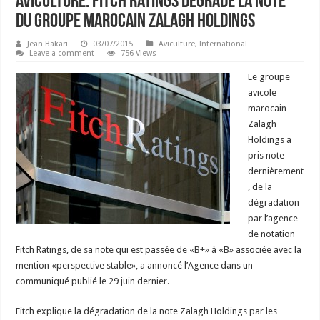
Aviculture: Fitch Ratings dégrade la note
du groupe marocain Zalagh Holdings
Jean Bakari
03/07/2015
Aviculture
,
International
Leave a comment
756 Views
Le groupe
avicole
marocain
Zalagh
Holdings a
pris note
dernièrement
, de la
dégradation
par l’agence
de notation
Fitch Ratings, de sa note qui est passée de «B+» à «B» associée avec la
mention «perspective stable», a annoncé l’Agence dans un
communiqué publié le 29 juin dernier.
Fitch explique la dégradation de la note Zalagh Holdings par les