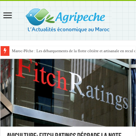
Maroc-Pêche : Les débarquements de la flotte côtière et artisanale en recul