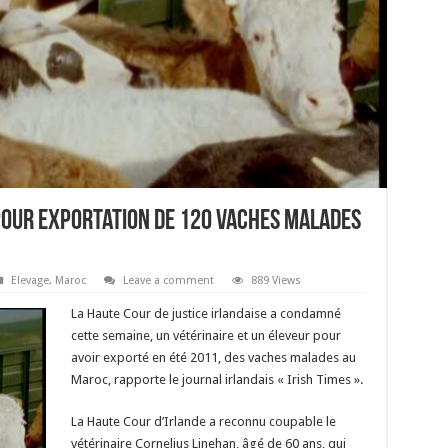
our exportation de 120 vaches malades
Elevage
,
Maroc
Leave a comment
889 Views
La Haute Cour de justice irlandaise a condamné
cette semaine, un vétérinaire et un éleveur pour
avoir exporté en été 2011, des vaches malades au
Maroc, rapporte le journal irlandais « Irish Times ».
La Haute Cour d’Irlande a reconnu coupable le
vétérinaire Cornelius Linehan, âgé de 60 ans, qui