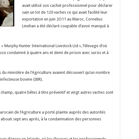
avait utilisé son cachet professionnel pour déclarer
sain un lot de 120 vaches ce qui avait facilité leur
exportation en juin 2O11 au Maroc. Cornelius
Linehan a été déclaré coupable d’avoir manqué à
 « Murphy Hunter International Livestock Ltd », l’élevage d’où
aussi condamné à quatre ans et demi de prison avec sursis et à
es du ministère de l’Agriculture avaient découvert qu’un nombre
 infectieuse bovine (IBR).
 champ, quatre bêtes à titre préventif et vingt autres vaches sont
marocain de l’Agriculture a porté plainte auprès des autorités
t abouti sept ans après, à la condamnation des personnes
coup d’encre en Irlande, où les éleveurs et les professionnels