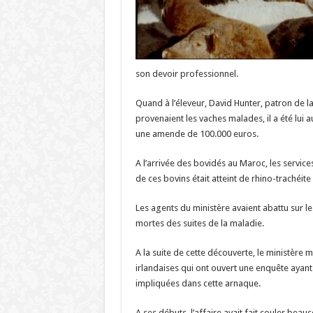
son devoir professionnel.
Quand à l’éleveur, David Hunter, patron de la
provenaient les vaches malades, il a été lui 
une amende de 100.000 euros.
A l’arrivée des bovidés au Maroc, les servic
de ces bovins était atteint de rhino-trachéite
Les agents du ministère avaient abattu sur le
mortes des suites de la maladie.
A la suite de cette découverte, le ministère 
irlandaises qui ont ouvert une enquête ayan
impliquées dans cette arnaque.
A ses débuts, l’affaire avait fait couler beau