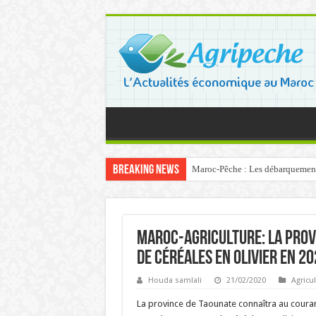
Breaking News
Maroc-Pêche : Les débarquements 
Maroc-Agriculture: La prov
de céréales en olivier en 2
Houda samlali
21/02/2020
Agricu
La province de Taounate connaîtra au courant