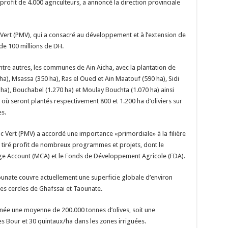
profit de 4.000 agriculteurs, a annoncé la direction provinciale
 Vert (PMV), qui a consacré au développement et à l’extension de
 de 100 millions de DH.
tre autres, les communes de Ain Aicha, avec la plantation de
a), Msassa (350 ha), Ras el Oued et Ain Maatouf (590 ha), Sidi
), Bouchabel (1.270 ha) et Moulay Bouchta (1.070 ha) ainsi
où seront plantés respectivement 800 et 1.200 ha d’oliviers sur
s.
c Vert (PMV) a accordé une importance «primordiale» à la filière
a tiré profit de nombreux programmes et projets, dont le
e Account (MCA) et le Fonds de Développement Agricole (FDA).
aounate couvre actuellement une superficie globale d’environ
es cercles de Ghafssai et Taounate.
ée une moyenne de 200.000 tonnes d’olives, soit une
s Bour et 30 quintaux/ha dans les zones irriguées.