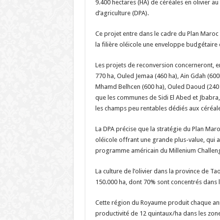
9.400 hectares (HA) de céréales en olivier au 
d’agriculture (DPA).
Ce projet entre dans le cadre du Plan Maroc
la filière oléicole une enveloppe budgétaire
Les projets de reconversion concerneront, en
770 ha, Ouled Jemaa (460 ha), Ain Gdah (600h
Mhamd Belhcen (600 ha), Ouled Daoud (240 ha
que les communes de Sidi El Abed et Jbabra, 
les champs peu rentables dédiés aux céréale
La DPA précise que la stratégie du Plan Maro
oléicole offrant une grande plus-value, qui 
programme américain du Millenium Challeng
La culture de l’olivier dans la province de T
150.000 ha, dont 70% sont concentrés dans l
Cette région du Royaume produit chaque ann
productivité de 12 quintaux/ha dans les zone