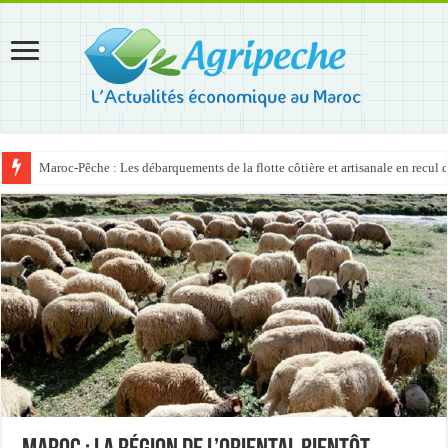
Maroc-Pêche : Les débarquements de la flotte côtière et artisanale en recul