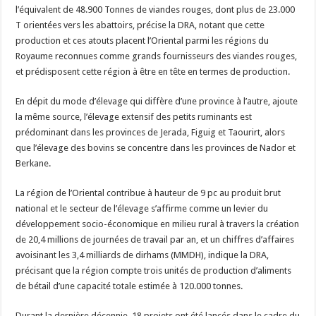
l’équivalent de 48.900 Tonnes de viandes rouges, dont plus de 23.000
T orientées vers les abattoirs, précise la DRA, notant que cette
production et ces atouts placent l’Oriental parmi les régions du
Royaume reconnues comme grands fournisseurs des viandes rouges,
et prédisposent cette région à être en tête en termes de production.
En dépit du mode d’élevage qui diffère d’une province à l’autre, ajoute
la même source, l’élevage extensif des petits ruminants est
prédominant dans les provinces de Jerada, Figuig et Taourirt, alors
que l’élevage des bovins se concentre dans les provinces de Nador et
Berkane.
La région de l’Oriental contribue à hauteur de 9 pc au produit brut
national et le secteur de l’élevage s’affirme comme un levier du
développement socio-économique en milieu rural à travers la création
de 20,4 millions de journées de travail par an, et un chiffres d’affaires
avoisinant les 3,4 milliards de dirhams (MMDH), indique la DRA,
précisant que la région compte trois unités de production d’aliments
de bétail d’une capacité totale estimée à 120.000 tonnes.
Durant la dernière décennie, 18 projets ont été lancés dans le cadre du