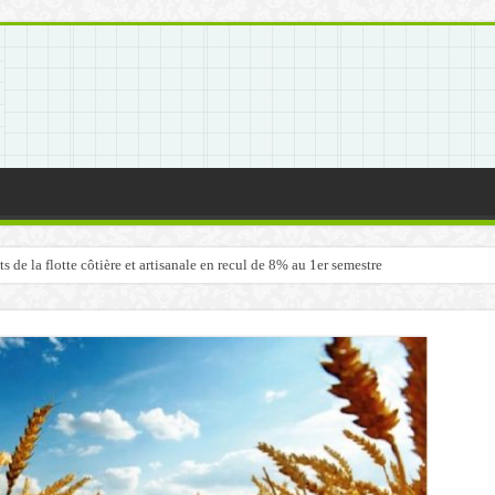
de la flotte côtière et artisanale en recul de 8% au 1er semestre