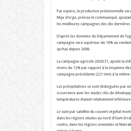
Par espèce, la production prévisionnelle ser
Mqx d’orge, précise le communiqué, ajoutan
les meilleures campagnes des dix dernières 
D’après les données du Département de l’agri
campagne sera supérieur de 10% au rendeme
qx/ha) depuis 2008.
La campagne agricole 2020/21, ajoute la mêm
moins de 12% par rapport à la moyenne des
campagne précédente (221 mm) à la même 
Les précipitations se sont distinguées par un
occurrence avec les stades clés de développ
températures étaient relativement inférieure
Le suivi par satellite du couvert végétal mo
dans les régions situées au nord d’Oum Errabi
contre, dans les régions orientales et Marra
région à l’autre.