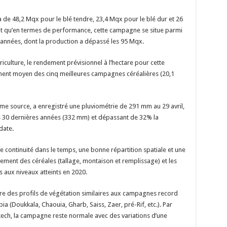
a de 48,2 Mqx pour le blé tendre, 23,4 Mqx pour le blé dur et 26
t qu’en termes de performance, cette campagne se situe parmi
années, dont la production a dépassé les 95 Mqx.
culture, le rendement prévisionnel à l’hectare pour cette
nt moyen des cinq meilleures campagnes céréalières (20,1
e source, a enregistré une pluviométrie de 291 mm au 29 avril,
 30 dernières années (332 mm) et dépassant de 32% la
date.
e continuité dans le temps, une bonne répartition spatiale et une
ement des céréales (tallage, montaison et remplissage) et les
s aux niveaux atteints en 2020.
ntre des profils de végétation similaires aux campagnes record
a (Doukkala, Chaouia, Gharb, Saiss, Zaer, pré-Rif, etc.). Par
kech, la campagne reste normale avec des variations d’une