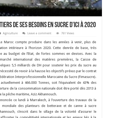
iers de ses besoins en sucre d’ici à 2020
Agriculture
Leave a comment
761 Views
Le Maroc compte produire dans les années à venir, plus de
on intérieure à l’horizon 2020. Cette denrée de base, très
au budget de l’Etat, de fortes sommes en devises. Avec la
marché international des matières premières, la Caisse de
ques 5,5 milliards de DH pour soutenir les prix du sucre au
nécessité de revoir à la hausse les objectifs prévus par le contrat
Fédération Interprofessionnelle Marocaine du Sucre (Fimasucre).
 actuellement à 466.000 Tonnes, soit l’équivalent de 43% des
verture de la consommation nationale doit être porté dès 2013 à
 de la pêche maritime, Aziz Akhannouch.
noncée ce lundi à Marrakech, à l’ouverture des travaux de la
on mondiale des planteurs de betterave et de canne à sucre
nnouch, s’inscrit dans le sillage de la volonté d’assurer le
ffronter la compétitivité internationale et les enjeux liés à la