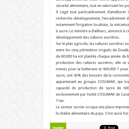
sécurité alimentaire, tout en valorisant les p
Il s’agit tout particulièrement d’améliorer 
recherche-développement, l’encadrement de
notamment l’irrigation localisée, la mécani
à sucre. Le ministre a d’ailleurs, annoncé à 
développement des cultures sucrières.
Sur le plan agricole, les cultures sucrières 
entre les cinq périmètres irrigués de Doukk
de 60.000 ha est plantée chaque année de be
production des cultures sucrières, elle se
tonnes pour la betterave et 900.000 T pour 
sucre, soit 43% des besoins de la consommat
appartenant au groupe COSUMAR, qui trait
capacité de production de sucre de 600
exclusivement par l’unité COSUMAR de Casa
T/an.
Le secteur sucrier occupe une place importan
la chaîne alimentaire du pays. C’est aussi l’u