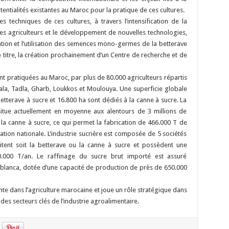
otentialités existantes au Maroc pour la pratique de ces cultures.
les techniques de ces cultures, à travers l’intensification de la
s agriculteurs et le développement de nouvelles technologies,
sation et l’utilisation des semences mono-germes de la betterave
ce titre, la création prochainement d’un Centre de recherche et de
sont pratiquées au Maroc, par plus de 80.000 agriculteurs répartis
ala, Tadla, Gharb, Loukkos et Moulouya. Une superficie globale
tterave à sucre et 16.800 ha sont dédiés à la canne à sucre. La
 situe actuellement en moyenne aux alentours de 3 millions de
la canne à sucre, ce qui permet la fabrication de 466.000 T de
ion nationale. L’industrie sucrière est composée de 5 sociétés
ent soit la betterave ou la canne à sucre et possèdent une
.000 T/an. Le raffinage du sucre brut importé est assuré
blanca, dotée d’une capacité de production de près de 650.000
te dans l’agriculture marocaine et joue un rôle stratégique dans
n des secteurs clés de l’industrie agroalimentaire.