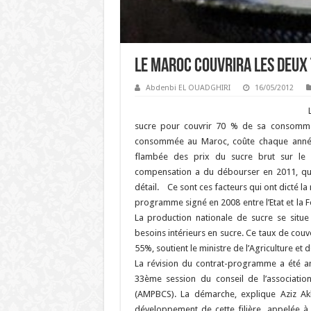
Le Maroc couvrira les deux t
Abdenbi EL OUADGHIRI
16/05/2012
sucre pour couvrir 70 % de sa consommati
consommée au Maroc, coûte chaque année 
flambée des prix du sucre brut sur le 
compensation a du débourser en 2011, quel
détail. Ce sont ces facteurs qui ont dicté la 
programme signé en 2008 entre l’Etat et la 
La production nationale de sucre se situe
besoins intérieurs en sucre. Ce taux de cou
55%, soutient le ministre de l’Agriculture et
La révision du contrat-programme a été an
33ème session du conseil de l’associati
(AMPBCS). La démarche, explique Aziz Akha
développement de cette filière, appelée à a