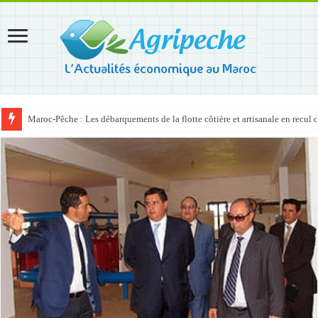
Maroc-Pêche : Les débarquements de la flotte côtière et artisanale en recul