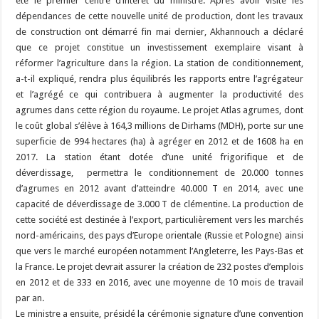
été le premier centre d’intérêt du ministre. Après avoir visite les
dépendances de cette nouvelle unité de production, dont les travaux
de construction ont démarré fin mai dernier, Akhannouch a déclaré
que ce projet constitue un investissement exemplaire visant à
réformer l’agriculture dans la région. La station de conditionnement,
a-t-il expliqué, rendra plus équilibrés les rapports entre l’agrégateur
et l’agrégé ce qui contribuera à augmenter la productivité des
agrumes dans cette région du royaume. Le projet Atlas agrumes, dont
le coût global s’élève à 164,3 millions de Dirhams (MDH), porte sur une
superficie de 994 hectares (ha) à agréger en 2012 et de 1608 ha en
2017. La station étant dotée d’une unité frigorifique et de
déverdissage, permettra le conditionnement de 20.000 tonnes
d’agrumes en 2012 avant d’atteindre 40.000 T en 2014, avec une
capacité de déverdissage de 3.000 T de clémentine. La production de
cette société est destinée à l’export, particulièrement vers les marchés
nord-américains, des pays d’Europe orientale (Russie et Pologne) ainsi
que vers le marché européen notamment l’Angleterre, les Pays-Bas et
la France. Le projet devrait assurer la création de 232 postes d’emplois
en 2012 et de 333 en 2016, avec une moyenne de 10 mois de travail
par an.
Le ministre a ensuite, présidé la cérémonie signature d’une convention