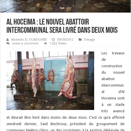
Al Hoceima : Le nouvel abattoir
intercommunal sera livré dans deux mois
Abdenbi EL OUADGHIRI
09/09/2012
Elevage
Leave a comment
1,022 Views
Les travaux
de
construction
du nouvel
abattoir
intercommun
al d’Al
Hoceima sont
à un stade
très avancé
et devrait être livré dans moins de deux mois. C’est ce qu’a affirmé
vendredi dernier, Said Bechrioui, président du groupement de
communes Nekkor-Ghiss, un des postulants à la gestion déléguée de