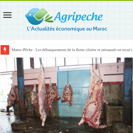
Maroc-Pêche : Les débarquements de la flotte côtière et artisanale en recul